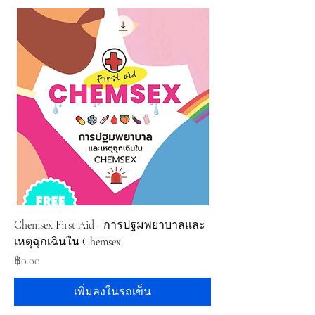
Chemsex First Aid - การปฐมพยาบาลและ
เหตุฉุกเฉินใน Chemsex
ราคา
฿0.00
เพิ่มลงในรถเข็น