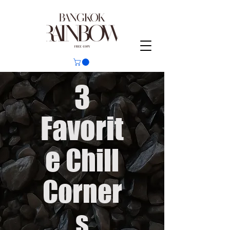
3
Favorit
e
Chill
Corner
s