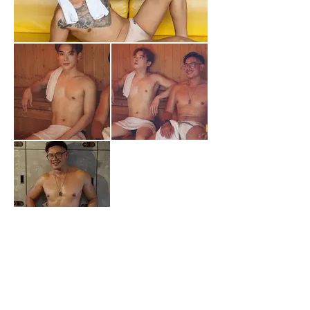
KRUBB BANGKOK
FB:
KrubbBKK
IG:
krubbbangkok