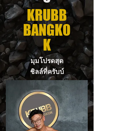
KRUBB
BANGKO
K
มุมโปรดสุด
ชิลล์ที่ครับบ์